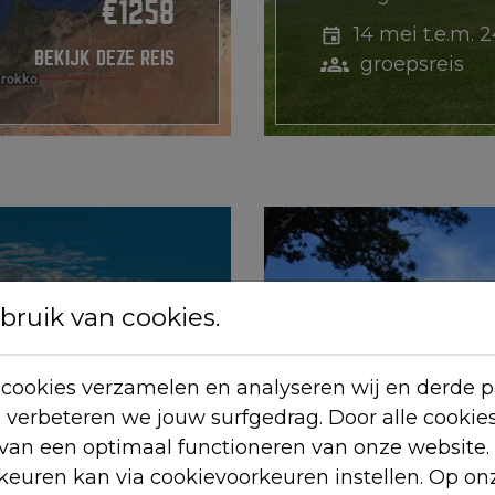
€1258
14 mei t.e.m. 
BEKIJK DEZE REIS
groepsreis
ruik van cookies.
cookies verzamelen en analyseren wij en derde pa
n verbeteren we jouw surfgedrag. Door alle cookie
 van een optimaal functioneren van onze website.
ZUID-AFRI
rkeuren kan via cookievoorkeuren instellen. Op on