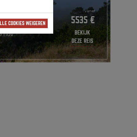
BEGREPEN
vanaf
5535 €
2027
LLE COOKIES WEIGEREN
BEKIJK
19 nov
DEZE REIS