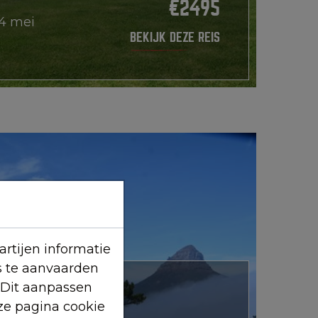
€2495
24 mei
BEKIJK DEZE REIS
rtijen informatie
s te aanvaarden
 Dit aanpassen
KA 2026 MET
ze pagina cookie