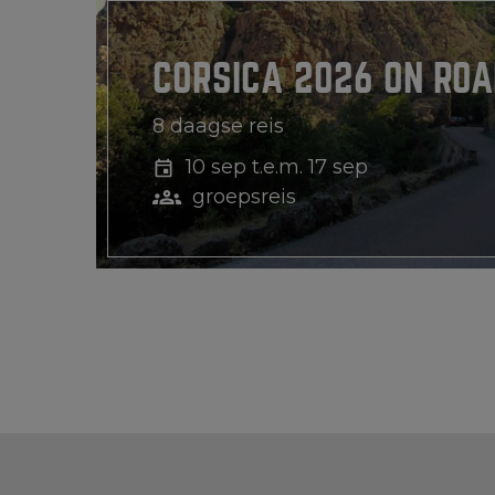
CORSICA 2026 ON ROA
8 daagse reis
10 sep t.e.m. 17 sep
groepsreis