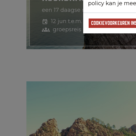
policy kan je mee
een 17 daagse motorreis
12 jun t.e.m. 28 jun
COOKIEVOORKEUREN IN
groepsreis