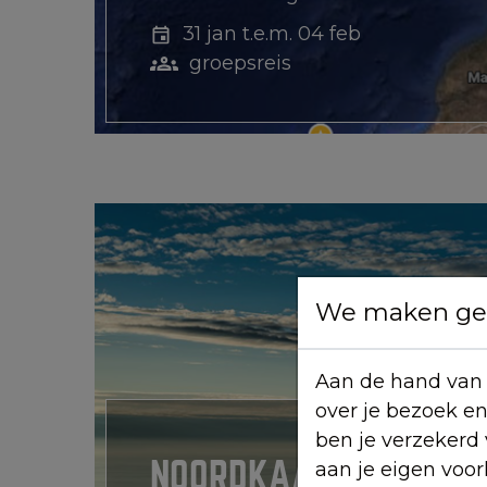
31 jan t.e.m. 04 feb
groepsreis
We maken geb
Aan de hand van 
over je bezoek e
ben je verzekerd
NOORDKAAP 2026
aan je eigen voo