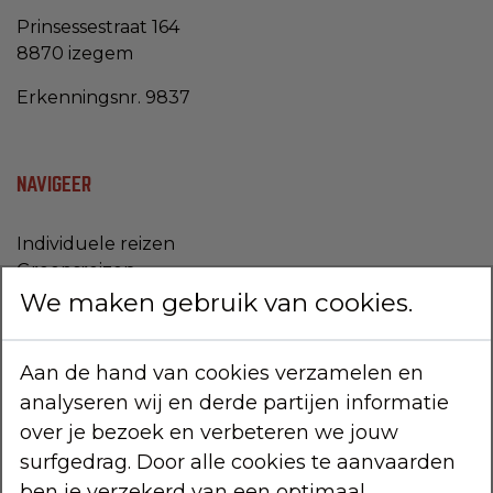
Prinsessestraat 164
8870 izegem
Erkenningsnr. 9837
NAVIGEER
Individuele reizen
Groepsreizen
Hoogtepunten
We maken gebruik van cookies.
Over ons
Faq
Aan de hand van cookies verzamelen en
Contact
analyseren wij en derde partijen informatie
Infoavonden
over je bezoek en verbeteren we jouw
VOLG ONS
surfgedrag. Door alle cookies te aanvaarden
ben je verzekerd van een optimaal