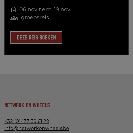
06 nov t.e.m. 19 nov
groepsreis
DEZE REIS BOEKEN
NETWORK ON WHEELS
+32 (0)477 39 61 29
info@networkonwheels.be