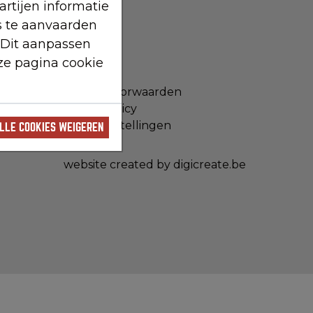
rtijen informatie
s te aanvaarden
 Dit aanpassen
WETTELIJK
ze pagina cookie
Privacy voorwaarden
Cookie policy
Cookie-instellingen
LLE COOKIES WEIGEREN
website created by digicreate.be