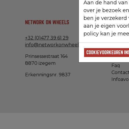
Aan de hand van 
over je bezoek e
ben je verzekerd
NETWORK ON WHEELS
NAVIGEE
aan je eigen voo
policy kan je mee
+32 (0)477 39 61 29
Individ
info@networkonwheels.be
Groeps
Hoogt
COOKIEVOORKEUREN IN
Prinsessestraat 164
Over o
8870 izegem
Faq
Contac
Erkenningsnr. 9837
Infoav