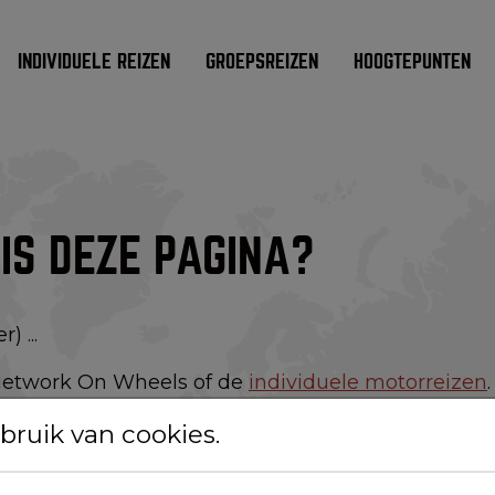
INDIVIDUELE REIZEN
GROEPSREIZEN
HOOGTEPUNTEN
IS DEZE PAGINA?
 ...
etwork On Wheels of de
individuele motorreizen
.
ruik van cookies.