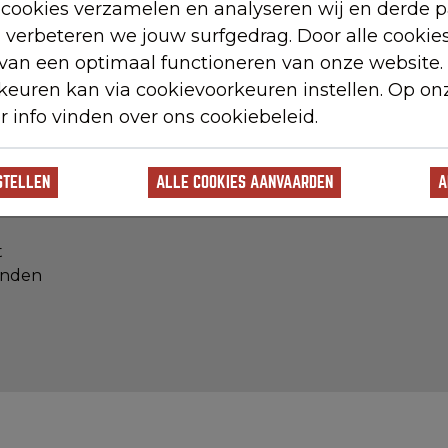
cookies verzamelen en analyseren wij en derde pa
n verbeteren we jouw surfgedrag. Door alle cookie
 van een optimaal functioneren van onze website.
R
VOLG ONS
rkeuren kan via cookievoorkeuren instellen. Op on
r info vinden over ons cookiebeleid.
uele reizen
reizen
epunten
STELLEN
A
ns
t
onden