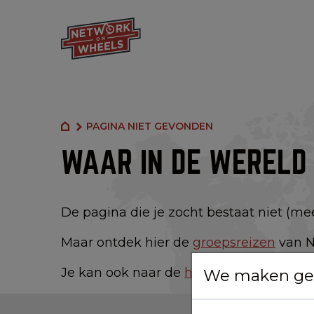
PAGINA NIET GEVONDEN
WAAR IN DE WERELD 
De pagina die je zocht bestaat niet (meer)
Maar ontdek hier de
groepsreizen
van N
Je kan ook naar de
home pagina
gaan.
We maken geb